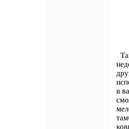
Так
нед
дру
исп
в в
смо
мел
там
ков