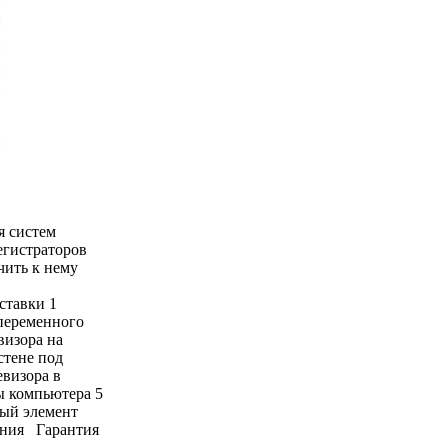
я систем
егистраторов
чить к нему
ставки 1
 переменного
визора на
стене под
визора в
ы компьютера 5
ый элемент
ения Гарантия