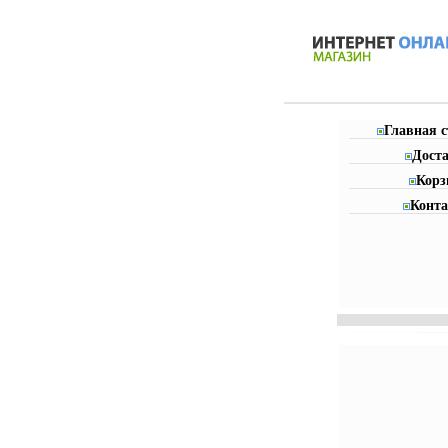
Главная 
Дост
Корз
Конт