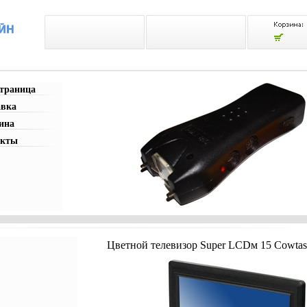
страница
авка
ина
акты
Цветной телевизор Super LCDм 15 Cowtast