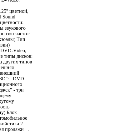
25'' цветной,
d Sound
цветности:
 звукового
пазон частот:
кзоалы) Тип
авки)
 DVD-Video,
 типы дисков:
 других типов
нешняя
, внешний
128D": DVD
анционного
жек" - три
ящему
ругому
ость
у) Блок
втомобильное
жойстика 2
дня продажи .