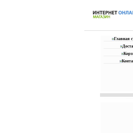
Главная 
Дост
Корз
Конт