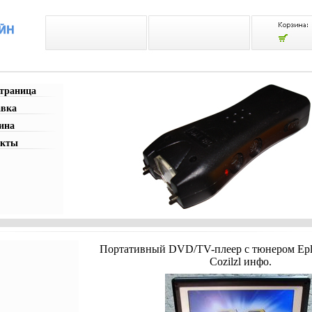
страница
авка
ина
акты
Портативный DVD/TV-плеер c тюнером Epl
Cozilzl инфо.