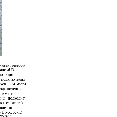
енным плеером
аном! В
лючения
я подключения
иков, USB-порт
подключения
 памяти
ны (подходит
в комплекте)
щие типы
о DivX, XviD
VD-Video,