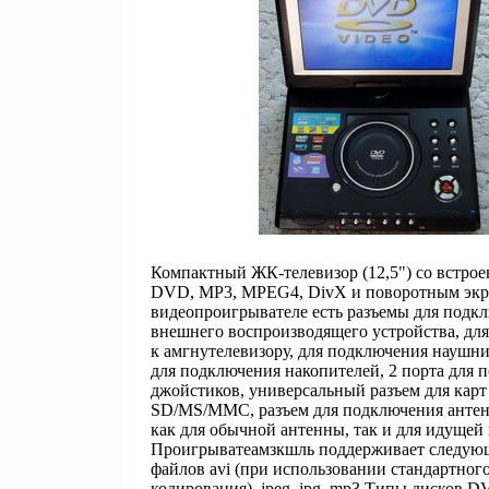
Компактный ЖК-телевизор (12,5") со встро
DVD, MP3, MPEG4, DivX и поворотным экр
видеопроигрывателе есть разъемы для подк
внешнего воспроизводящего устройства, дл
к амгнутелевизору, для подключения наушн
для подключения накопителей, 2 порта для 
джойстиков, универсальный разъем для карт
SD/MS/MMC, разъем для подключения антен
как для обычной антенны, так и для идущей 
Проигрыватеамзкшль поддерживает следую
файлов avi (при использовании стандартног
кодирования), jpeg, jpg, mp3 Типы дисков D