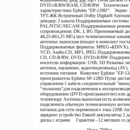
DVD/±R/RW/RAM, CD/R/RW Технические
характеристики Eplutus "EP-128D": Экран: 1
TFT-ЖК Встроенный Dolby Digital® Surroun
декодер: 2 канала Поддерживаемые системы 
PAL/NTSC/SECAM Поддерживаемые режимы
сопровождения: DK, I, BG Принимаемый диа
48,25-863,25 МГц (все телевизионные канам
антенны: выносная (входит в комплект пост
Поддерживаемые форматы: MPEG-4(DIVX),
VCD, Audio-CD, MP3, JPEG Поддерживаемые
CD, CD-R/RW, DVD, DVD±R/RW Поддержка
носители информации: USB, SD Разъемы: в
антенна, наушники, аудио/видеовыход (AV)
источник питания Комплект Eplutus "EP-
проигрыватель Eplutus SP-128D Пульт дист
управления 1 кабель соединительный "минид
"тюльпана"для подключения к воспроизвод
оборудованию (DVD-проигрывателю) или д
телевизору Антенна выносная (есть возможн
подключить обычную телевизионную антенн
питания для сети переменного тока 220В А
зарядное устройство Емкий аккумулятор 2 д
диска с играми Гарантия - 12 месяцев со 
Цена: 7500 р.