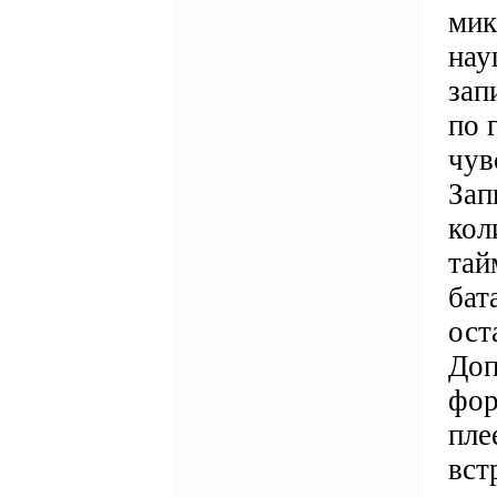
мик
нау
зап
по 
чув
Зап
кол
тай
бат
ост
Доп
фор
пле
вст