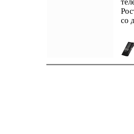
тел
Рос
со 