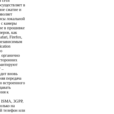
 сети
существляет в
ое сжатие и
зволяет
рсы локальной
 с камеры
ие в прошивке
зеров, как
fari, Firefox,
независимым
cation
го
а органично
сторонних
рантируют
 –
одит вновь
яя передача
ю встроенного
давать
ния к
 ISMA, 3GPP,
олько на
й телефон или