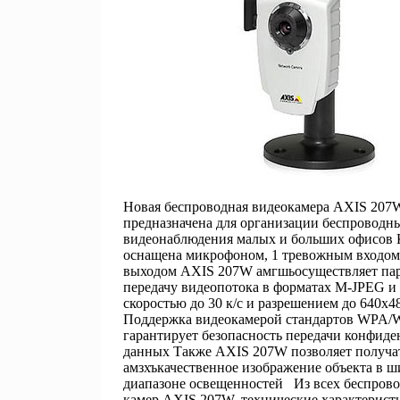
Новая беспроводная видеокамера AXIS 207
предназначена для организации беспроводн
видеонаблюдения малых и больших офисов 
оснащена микрофоном, 1 тревожным входом
выходом AXIS 207W амгшьосуществляет па
передачу видеопотока в форматах M-JPEG и
скоростью до 30 к/с и разрешением до 640х4
Поддержка видеокамерой стандартов WPA
гарантирует безопасность передачи конфид
данных Также AXIS 207W позволяет получа
амзхъкачественное изображение объекта в 
диапазоне освещенностей Из всех беспров
камер AXIS 207W, технические характерист