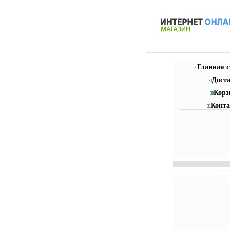
Главная 
Дост
Корз
Конт