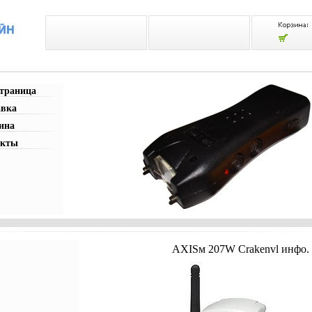
страница
авка
ина
акты
AXISм 207W Crakenvl инфо.