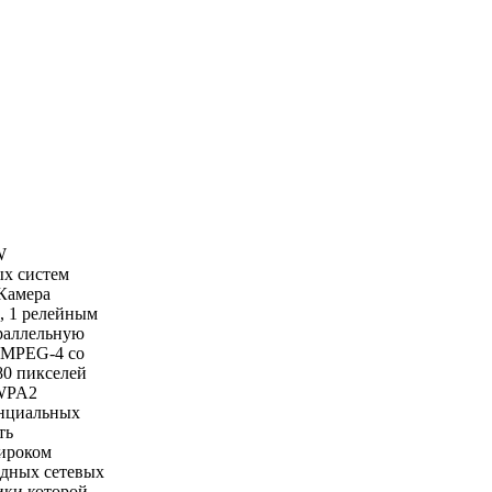
W
ых систем
Камера
, 1 релейным
раллельную
 MPEG-4 со
80 пикселей
/WPA2
енциальных
ть
широком
одных сетевых
ики которой