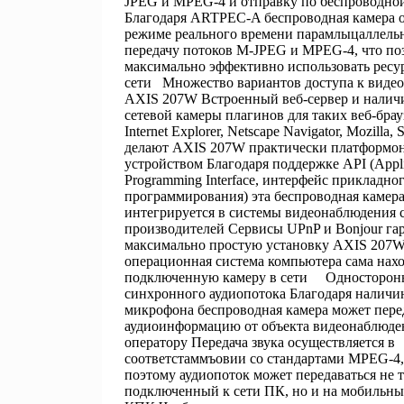
JPEG и MPEG-4 и отправку по беспроводной
Благодаря ARTPEC-A беспроводная камера о
режиме реального времени парамлыцаллельн
передачу потоков M-JPEG и MPEG-4, что по
максимально эффективно использовать ресу
сети Множество вариантов доступа к видео
AXIS 207W Встроенный веб-сервер и налич
сетевой камеры плагинов для таких веб-брау
Internet Explorer, Netscape Navigator, Mozilla, Sa
делают AXIS 207W практически платформо
устройством Благодаря поддержке API (Appli
Programming Interface, интерфейс прикладно
программирования) эта беспроводная камер
интегрируется в системы видеонаблюдения 
производителей Сервисы UPnP и Bonjour га
максимально простую установку AXIS 207W
операционная система компьютера сама нах
подключенную камеру в сети Односторонн
синхронного аудиопотока Благодаря наличи
микрофона беспроводная камера может пере
аудиоинформацию от объекта видеонаблюде
оператору Передача звука осуществляется в
соответстаммъовии со стандартами MPEG-4,
поэтому аудиопоток может передаваться не т
подключенный к сети ПК, но и на мобильны