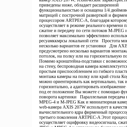
приведены ниже, обладает расширенной
функциональностью и оснащена 1/4 дюймо
матрицей с построчной разверткой и фирме
процессором ARTPEC-A, благодаря которо
осуществляет в режиме реального времени п
сжатие и передачу по сети потоков M-JPEG 
позволяет максимально эффективно использ
ресуамккмрсы локальной сети Простота мо
несколько вариантов ее установки Для AX
предусмотрено несколько вариантов монтажа
потолок, на полку или на горизонтальную п
Помимо кронштейна-подставки с возможнос
на стену, беспроводная камера комплектует
простым приспособлением из гибкого пласт
монтажа камеры на полку или край стола К
можно ориентировать как вертикально, так 
горизонтально, а адаптировать изображение
под ее положение Вы можете с помощью фу
поворота картинки Параллельная передача 
MPEG-4 и M-JPEG Как и миниатюрная камер
web-камера AXIS 207W использует в качеств
вычислительного ядра фирменный процессо
третьего поколения ARTPEC-A Этот процес
осуществляет оцифровку видеосигнала, сжат