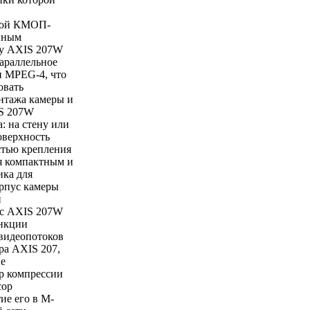
вой КМОП-
нным
му AXIS 207W
араллельное
и MPEG-4, что
овать
нтажа камеры и
IS 207W
: на стену или
оверхность
тью крепления
ся компактным и
ика для
орпус камеры
и
 с AXIS 207W
нкции
видеопотоков
а AXIS 207,
е
р компрессии
сор
ие его в M-