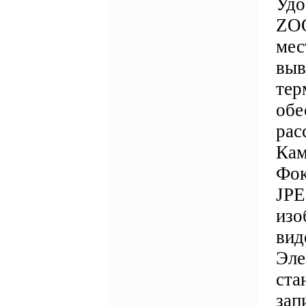
Удо
ZOO
мес
выв
тер
обе
рас
Кам
Фок
JPE
изо
вид
Эле
ста
зап