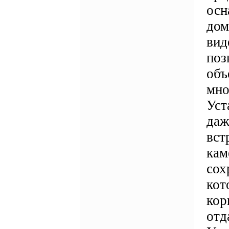
осн
дом
вид
поз
объ
мно
Уст
даж
вст
кам
сох
кот
кор
отд