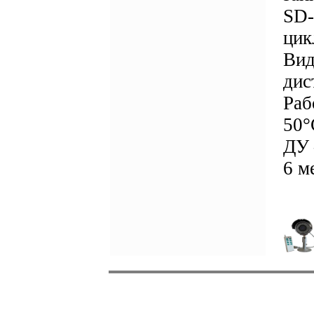
SD-
цик
Вид
дис
Раб
50°
ДУ 
6 м