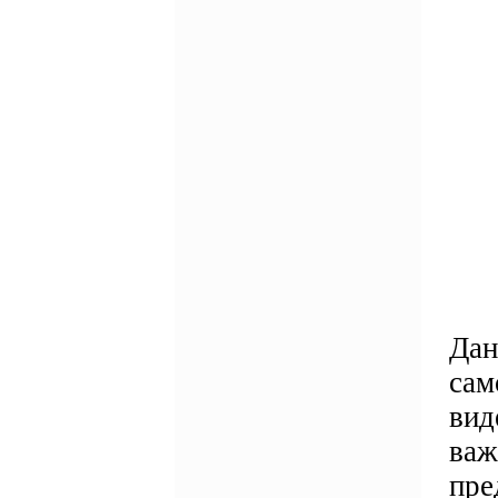
Дан
сам
вид
важ
пре