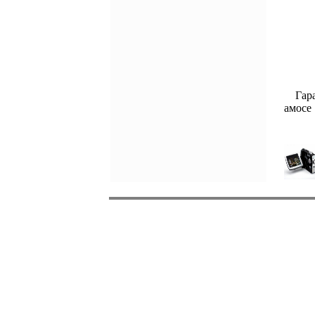
Гаран
амосе