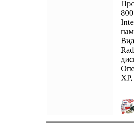
Про
800
Int
пам
Вид
Rad
дис
Опе
XP,