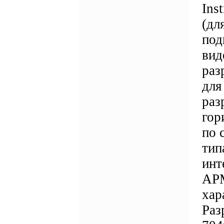
Ins
(дл
под
вид
раз
для
раз
гор
по 
тип
инт
АРМ
хар
Раз