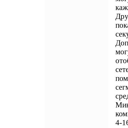
каж
Дру
пок
сек
Доп
мог
ото
сет
пом
сег
сре
Мин
ком
4-1