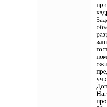
при
кад
Зад
объ
раз
зап
гос
пом
ожи
пре
учр
Доп
Наг
про