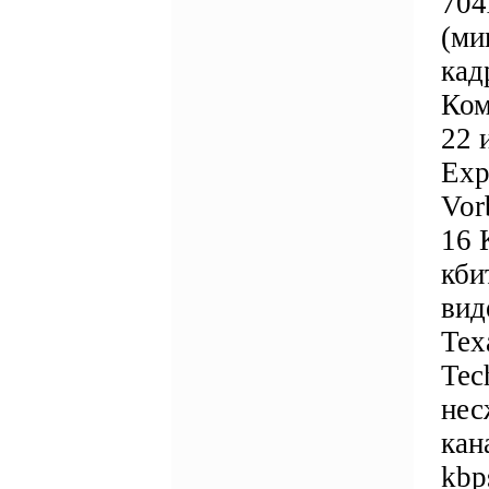
704
(ми
кад
Ком
22 
Exp
Vor
16 
кби
вид
Tex
Tec
нес
кан
kbp