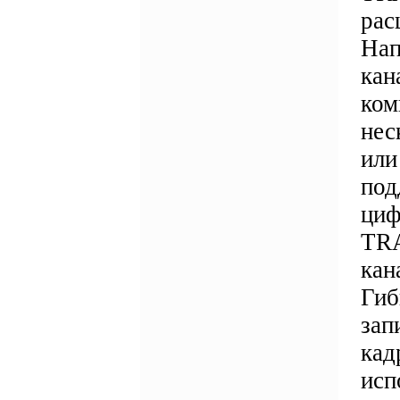
рас
Нап
кан
ком
нес
или
под
циф
TRA
кан
Гиб
зап
кад
исп