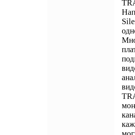
TRA
Нап
Sil
одн
Мно
пла
под
вид
ана
вид
TRA
мон
кан
каж
мог