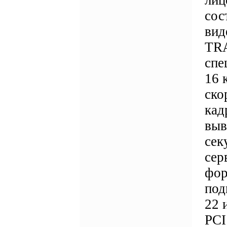
лиц
сос
вид
TRA
спе
16 
ско
кад
выв
сек
сер
фор
под
22 
PCI