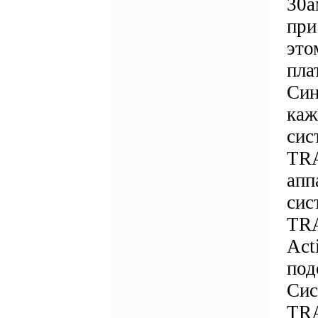
30а
при
это
пла
Син
каж
сис
TRA
апп
сис
TRA
Act
под
Сис
TRA