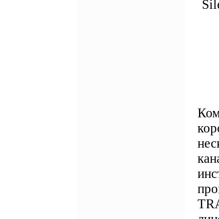
Si
Ком
кор
нес
кан
инс
про
TRA