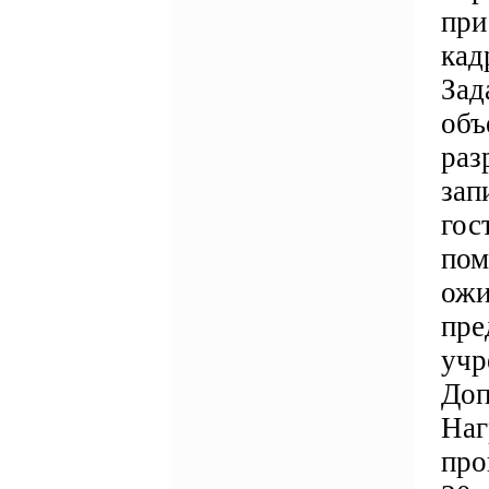
при
кад
Зад
объ
раз
зап
гос
пом
ожи
пре
учр
Доп
Наг
про