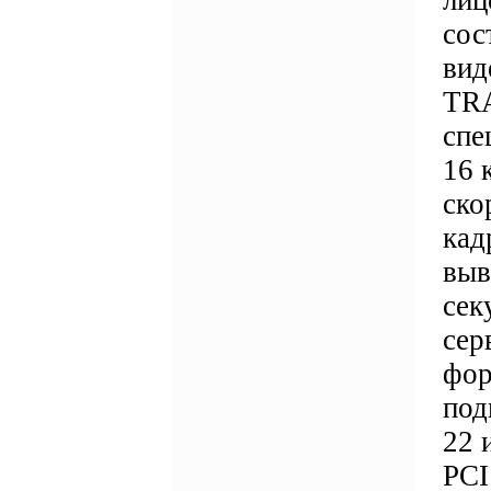
лиц
сос
вид
TRA
спе
16 
ско
кад
выв
сек
сер
фор
под
22 
PCI