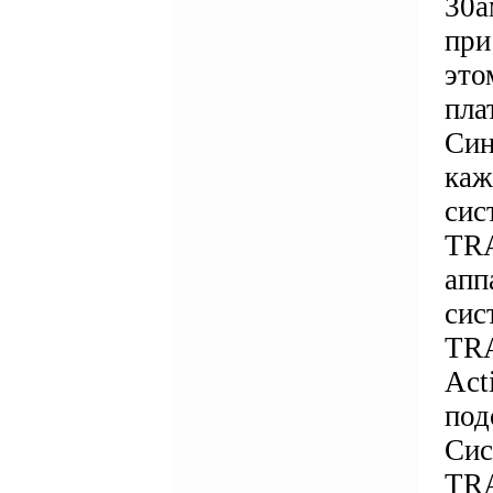
30а
при
это
пла
Син
каж
сис
TRA
апп
сис
TRA
Act
под
Сис
TRA