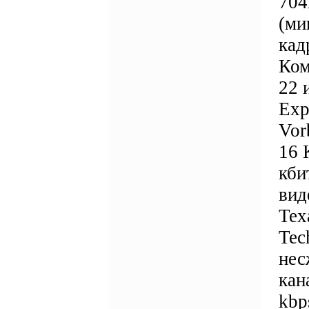
704
(ми
кад
Ком
22 
Exp
Vor
16 
кби
вид
Tex
Tec
нес
кан
kbp