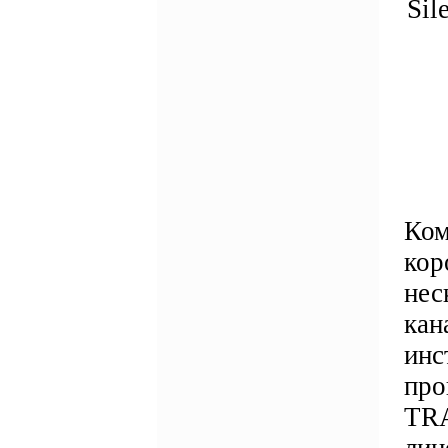
Sil
Ком
кор
нес
кан
инс
про
TRA