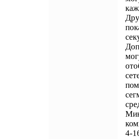
каж
Дру
пок
сек
Доп
мог
ото
сет
пом
сег
сре
Мин
ком
4-1