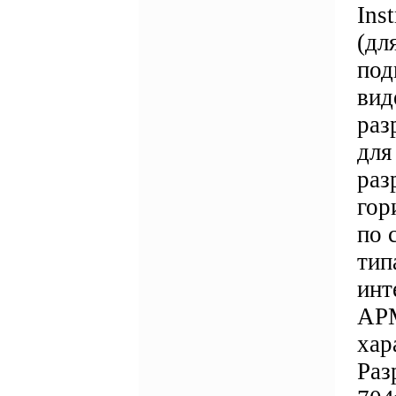
Ins
(дл
под
вид
раз
для
раз
гор
по 
тип
инт
АРМ
хар
Раз