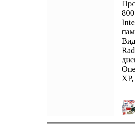
Про
800
Int
пам
Вид
Rad
дис
Опе
XP,