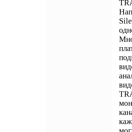
TRA
Нап
Sil
одн
Мно
пла
под
вид
ана
вид
TRA
мон
кан
каж
мог