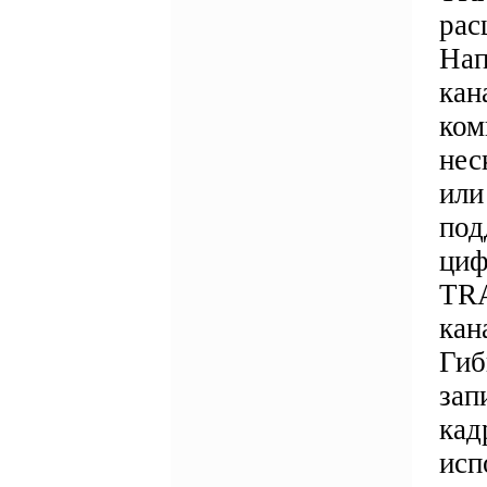
рас
Нап
кан
ком
нес
или
под
циф
TRA
кан
Гиб
зап
кад
исп