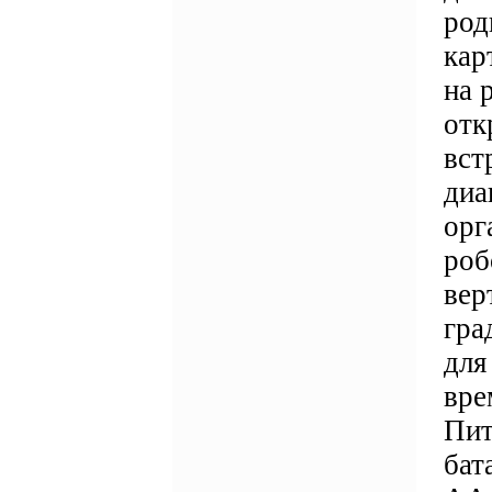
род
кар
на 
отк
вст
диа
орг
роб
вер
гра
для
вре
Пит
бат