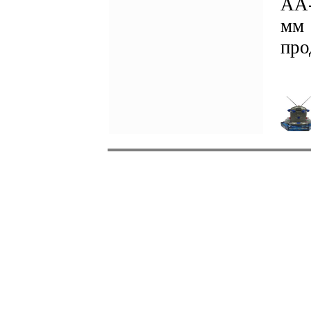
АА-
мм 
про