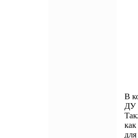
В к
ДУ 
Так
как
для