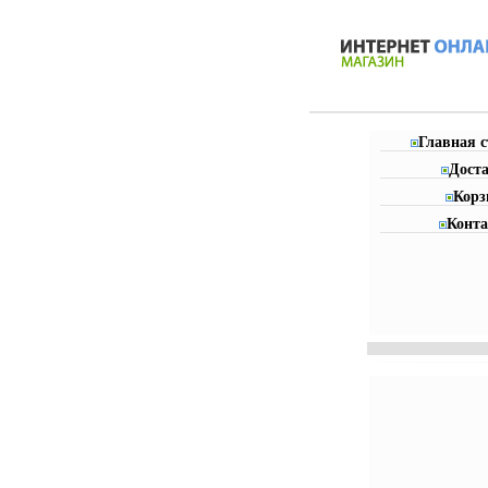
Главная 
Дост
Корз
Конт