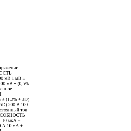
ряжение
ОСТЬ
00 мВ 1 мВ ±
100 мВ ± (0,5%
менное
Я
 (1,2% + 3D)
 5D) 200 В 100
остоянный ток
СОБНОСТЬ
 10 мкА ±
0 А 10 мА ±
Н