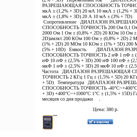
РАЗРЕШАЮЩАЯ СПОСОБНОСТЬ ТОЧНОС
мкА ± (1,2% + 3D) 20 мА 10 мкА ± (1,2% + 3
мкА ± (1,8% + 3D) 20 А 10 мА ± (3% + 7D
Сопротивление ДИАПАЗОН РАЗРЕША
СПОСОБНОСТЬ ТОЧНОСТЬ 200 Ом 0,1 Ом ±
2000 Ом 1 Ом ± (0,8% + 2D) 20 КОм 10 Ом ±
2D)амлкт 200 КОм 100 Ом ± (0,8% + 2D) 2 
(1% + 2D) 20 МОм 10 КОм ± (1% + 5D) 200
(5% + 10D) Емкость ДИАПАЗОН РА
СПОСОБНОСТЬ ТОЧНОСТЬ 2 нФ 1 пФ ± (2,
нФ 10 пФ ± (2,5% + 3D) 200 нФ 100 пФ ± (2,
мкФ 1 нФ ± (2,5% + 3D) 20 мкФ 10 нФ ± (2
Частота ДИАПАЗОН РАЗРЕШАЮЩАЯ С
ТОЧНОСТЬ 2 КГц 1 Гц ± (1,5% + 5D) 20 КГц
+ 5D) Температура ДИАПАЗОН РАЗР
СПОСОБНОСТЬ ТОЧНОСТЬ -40°С~+400°С 1
+ 3D) +400°С~+1000°С 1°С ± (1,5% + 15D) Г
месяцев со дня продажи .
Цена: 380 р.