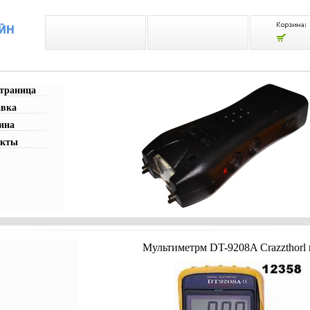
страница
авка
ина
акты
Мультиметрм DT-9208A Crazzthorl 