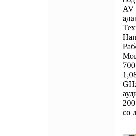
AV 
ада
Тех
Нап
Раб
Мощ
700
1,0
GHz
ауд
200
со 