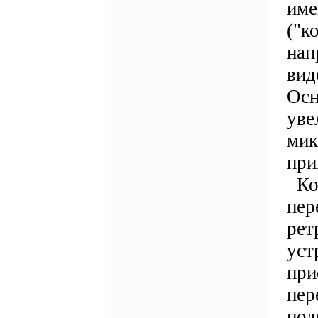
име
("к
нап
вид
Осн
уве
мик
при
Ком
пер
рет
уст
при
пер
под