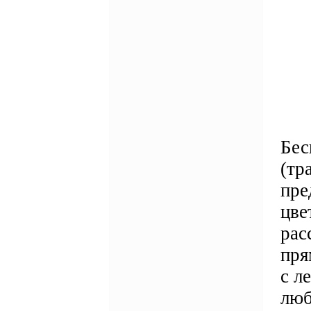
Бес
(тр
пре
цве
рас
пря
с л
люб