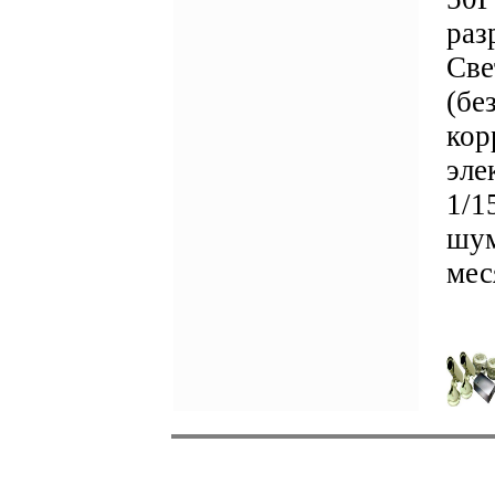
раз
Све
(бе
кор
эле
1/1
шум
мес