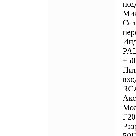
под
Ми
Сел
пер
Инд
PAL
+50
Пит
вхо
RCA
Акс
Мод
F20
Раз
50Г