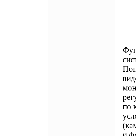
Фун
сис
Поп
вид
мон
рег
по 
усл
(ка
и ф