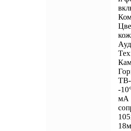
вкл
Ком
Цве
кож
Ауд
Тех
Кам
Гор
ТВ-
-10
мА 
соп
105
18м