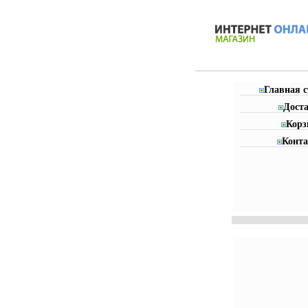
Главная 
Дост
Корз
Конт