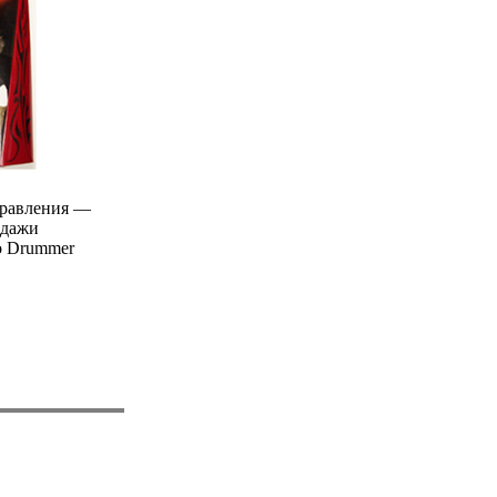
правления —
родажи
о Drummer