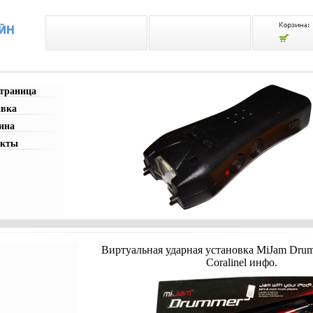
страница
авка
ина
акты
Виртуальная ударная установка MiJam Drum
Coralinel инфо.