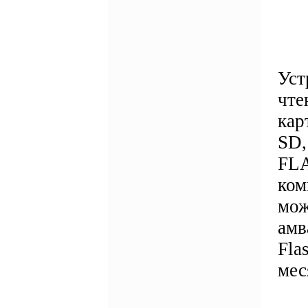
Уст
чте
кар
SD,
FLA
ком
мож
амв
Fla
мес