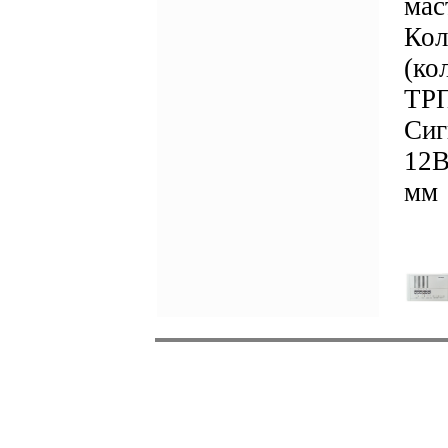
мас
Кол
(ко
ТРП
Сиг
12В
мм 