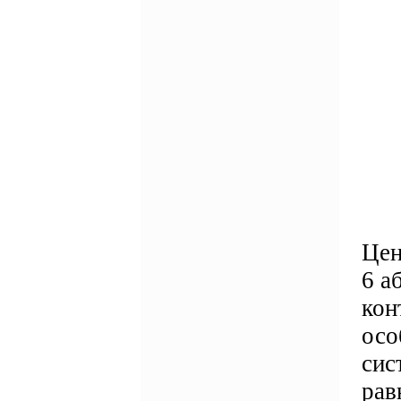
Цен
6 а
кон
осо
сис
рав