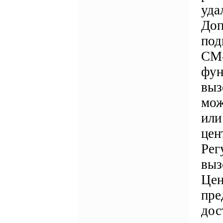
уда
Доп
под
CM-
фун
выз
мож
или
цен
Рег
выз
Цен
пре
дос