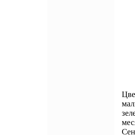
Цве
мал
зел
мес
Сен