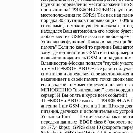
(функция определения местоположения по 
постоянно на ТРЭКФОН-СЕРВИС (функция 
местоположения по GPRS) Так как над план
порядка 30 спутников покрывающих 100% з
сигналами, то можно уверенно сказать, что г
находился Ваш автомобиль его можно будет 
любом месте с GSM связью и в любое врем
Уникальная функция! Только в нашем прибо
память" Если по какой то причине Ваш авто
зону где нет действия GSM сети (например 
включили подавитель GSM или на длинном 
Владивосток-Москва попался "глухой участо
этом «ТРЭКФОН-АВТО» все равно получает
спутников и определяет свое местоположени
накапливает в своей памяти точки своих ме
если в какой-то момент времени появляется с
МГНОВЕННО "выплевывает" свои координ
сервер! И Вы опять в курсе всех событий!
ТРЭКФОНа-АВТОамлхь ТРЭКФОН-АВТО
антенна 1 шт GSM антенна 1 шт Штекер для
питания, датчиков и исполнительных устрой
Упаковка 1 шт Технические характерис
передачи данных: EDGE class 6 (скорость п
до 177,4 kbps); GPRS class 10 (скорость пер
85,6 kbps); SMS (text/data); GPS приёмник: