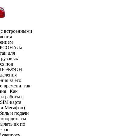
с встроенными
ления
щением
ПЕРСОНАЛа
ан для
грузовых
ся под
н ТРЭКФОН-
деления
ния за его
о времени, так
ения Как
и работы в
SIM-карта
ли Мегафон)
иль и подачи
и координаты
ылать их по
лефон
йулапросу