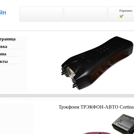
страница
авка
ина
акты
Трэкфонм ТРЭКФОН-АВТО Cortinal