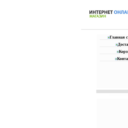
Главная 
Дост
Корз
Конт