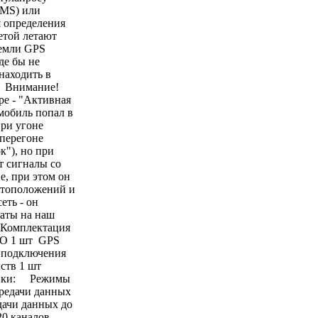
SMS) или
определения
етой летают
емли GPS
де бы не
находить в
я Внимание!
ре - "Активная
мобиль попал в
при угоне
перегоне
к"), но при
 сигналы со
е, при этом он
стоположений и
еть - он
аты на наш
 Комплектация
 1 шт GPS
 подключения
ств 1 шт
тики: Режимы
ередачи данных
едачи данных до
 20 каналов