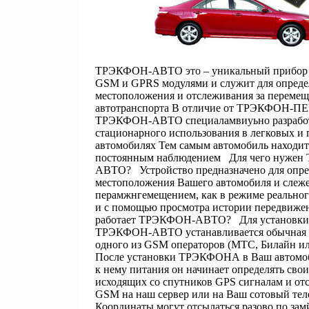
ТРЭКФОН-АВТО это – уникальный прибор 
GSM и GPRS модулями и служит для опреде
местоположения и отслеживания за переме
автотранспорта В отличие от ТРЭКФОН-
ТРЭКФОН-АВТО специаламвиуьно разработ
стационарного использования в легковых и 
автомобилях Тем самым автомобиль находит
постоянным наблюдением Для чего нуже
АВТО? Устройство предназначено для опре
местоположения Вашего автомобиля и слеже
перамжнгемещением, как в режиме реальног
и с помощью просмотра истории передвиж
работает ТРЭКФОН-АВТО? Для установки 
ТРЭКФОН-АВТО устанавливается обычная 
одного из GSM операторов (МТС, Билайн и
После установки ТРЭКФОНА в Ваш автомоб
к нему питания он начинает определять сво
исходящих со спутников GPS сигналам и отс
GSM на наш сервер или на Ваш сотовый те
Координаты могут отсылаться разово по зам