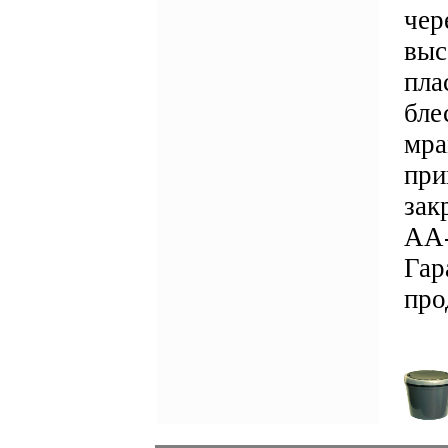
чер
выс
пла
бле
мра
при
зак
АА-
Гар
про