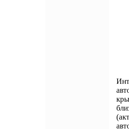
Инт
авт
кры
бли
(ак
авт