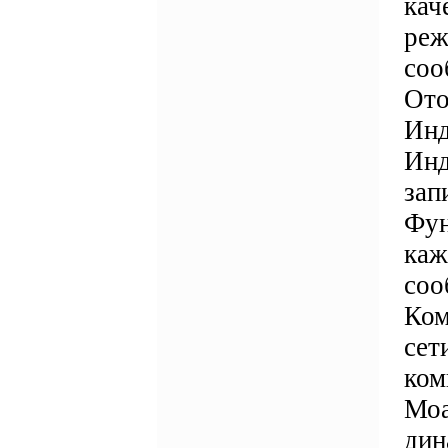
кач
реж
соо
Ото
Инд
Инд
зап
Фун
каж
соо
Ком
сет
ком
Моа
дин