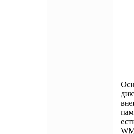
Осн
дик
вне
пам
ест
WMA