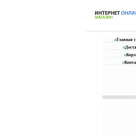
Главная 
Дост
Корз
Конт