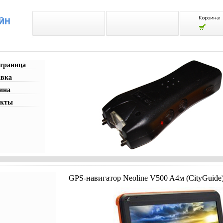
страница
авка
ина
акты
GPS-навигатор Neoline V500 A4м (CityGuide)