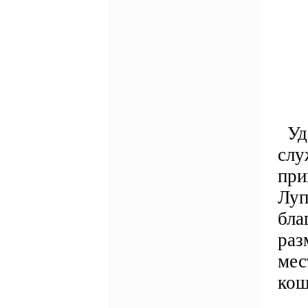
Удо
слу
при
Луп
бла
раз
мес
кош