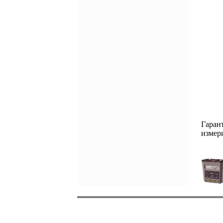
Гаран
измери