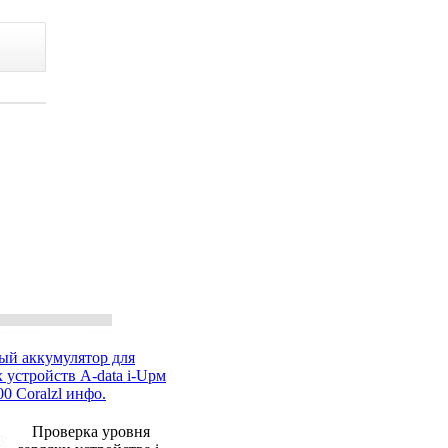
ый аккумулятор для
 устройств A-data i-Upм
00 Coralzl инфо.
Проверка уровня