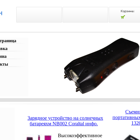
страница
авка
ина
акты
Cъемн
портативных
Зарядное устройство на солнечных
132
батареяхм NB002 Coraltal инфо.
Высокоэффективное