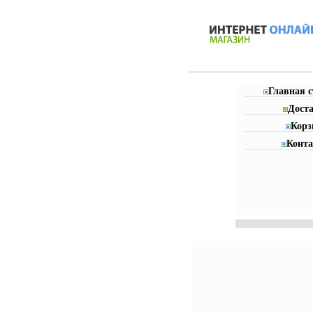
Главная 
Дост
Корз
Конт