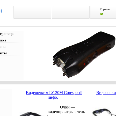
страница
авка
ина
акты
Видеоочким LY-20M Corespeedl
Видеоочки
инфо.
Очки —
видеопроигрыватель