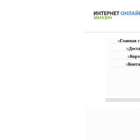
Главная 
Дост
Корз
Конт