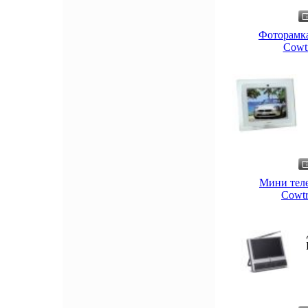
Фоторамка
Cowti
Мини тел
Cowtr