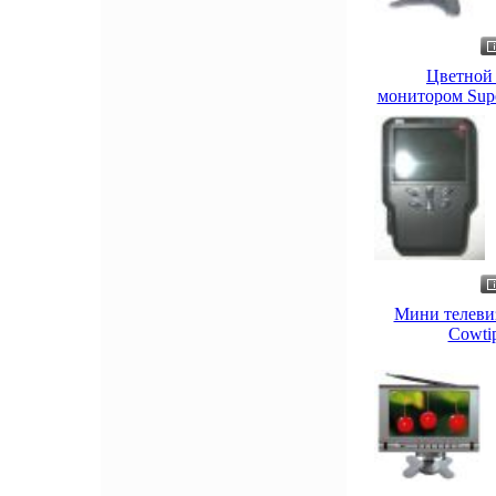
Цветной 
монитором Supe
Мини телеви
Cowti