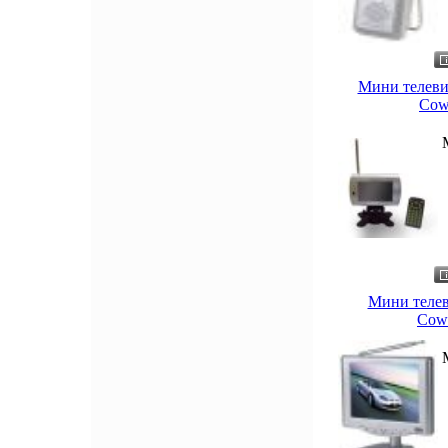
Мини телеви
Cow
Мини телев
Cowt